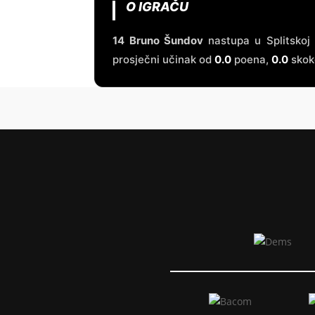
O IGRAČU
14
Bruno Šundov
nastupa u Splitskoj 
prosječni učinak od
0.0
poena,
0.0
skok