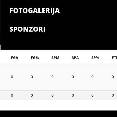
FOTOGALERIJA
SPONZORI
FGA
FG%
3PM
3PA
3P%
FT
0
0
0
0
0
0
0
0
0
0
0
0