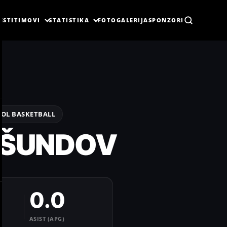
ESTI
TIMOVI
STATISTIKA
FOTOGALERIJA
SPONZORI
OOL BASKETBALL
 ŠUNDOV
0.0
ASIST (APG)