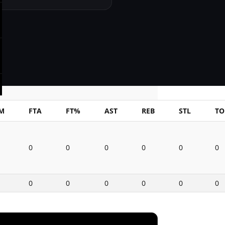
M
FTA
FT%
AST
REB
STL
TO
0
0
0
0
0
0
0
0
0
0
0
0