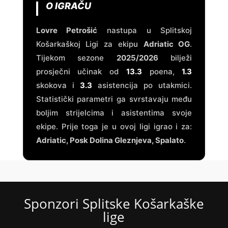
O IGRAČU
Lovre Petrošić
nastupa u Splitskoj
Košarkaškoj Ligi za ekipu
Adriatic OG
.
Tijekom sezone
2025/2026
bilježi
prosječni učinak od
13.3
poena,
1.3
skokova i
3.3
asistencija po utakmici.
Statistički parametri ga svrstavaju među
boljim strijelcima i asistentima svoje
ekipe. Prije toga je u ovoj ligi igrao i za:
Adriatic, Posk Dolina Gleznjeva, Spalato
.
Sponzori Splitske Košarkaške
lige