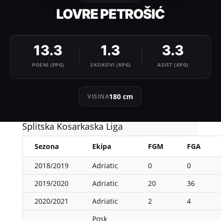
LOVRE PETROŠIĆ
13.3
1.3
3.3
POENI (PPG)
SKOKOVI (RPG)
ASIST (APG)
180 cm
VISINA
Splitska Kosarkaska Liga
Sezona
Ekipa
FGM
FGA
2018/2019
Adriatic
0
0
2019/2020
Adriatic
20
36
2020/2021
Adriatic
2
4
Posk