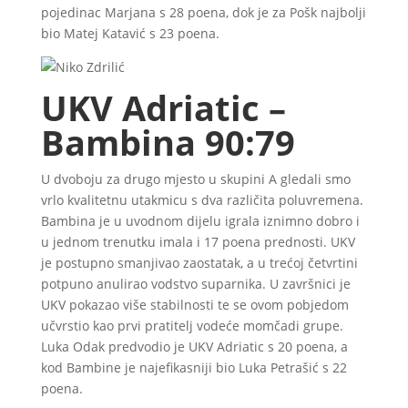
pojedinac Marjana s 28 poena, dok je za Pošk najbolji
bio Matej Katavić s 23 poena.
UKV Adriatic –
Bambina 90:79
U dvoboju za drugo mjesto u skupini A gledali smo
vrlo kvalitetnu utakmicu s dva različita poluvremena.
Bambina je u uvodnom dijelu igrala iznimno dobro i
u jednom trenutku imala i 17 poena prednosti. UKV
je postupno smanjivao zaostatak, a u trećoj četvrtini
potpuno anulirao vodstvo suparnika. U završnici je
UKV pokazao više stabilnosti te se ovom pobjedom
učvrstio kao prvi pratitelj vodeće momčadi grupe.
Luka Odak predvodio je UKV Adriatic s 20 poena, a
kod Bambine je najefikasniji bio Luka Petrašić s 22
poena.