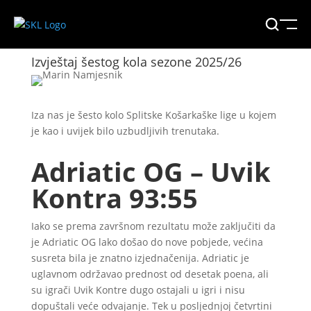
Izvještaj šestog kola sezone 2025/26
Iza nas je šesto kolo Splitske Košarkaške lige u kojem
je kao i uvijek bilo uzbudljivih trenutaka.
Adriatic OG – Uvik
Kontra 93:55
Iako se prema završnom rezultatu može zaključiti da
je Adriatic OG lako došao do nove pobjede, većina
susreta bila je znatno izjednačenija. Adriatic je
uglavnom održavao prednost od desetak poena, ali
su igrači Uvik Kontre dugo ostajali u igri i nisu
dopuštali veće odvajanje. Tek u posljednjoj četvrtini