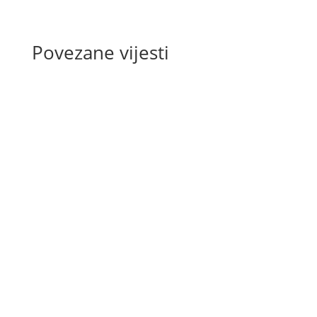
Povezane vijesti
U prijateljskoj utakmici odigranoj na
Splitskom Žnjanu, KK Dems je ostvario
sigurnu pobjedu protiv Viršuliškių
Samana rezultatom 56:29. Od samog
početka utakmice KK Dems je nametnuo
ritam, stvorio...