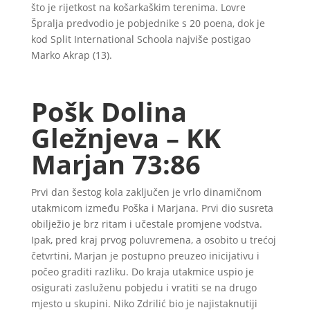
što je rijetkost na košarkaškim terenima. Lovre
Špralja predvodio je pobjednike s 20 poena, dok je
kod Split International Schoola najviše postigao
Marko Akrap (13).
Pošk Dolina
Gležnjeva – KK
Marjan 73:86
Prvi dan šestog kola zaključen je vrlo dinamičnom
utakmicom između Poška i Marjana. Prvi dio susreta
obilježio je brz ritam i učestale promjene vodstva.
Ipak, pred kraj prvog poluvremena, a osobito u trećoj
četvrtini, Marjan je postupno preuzeo inicijativu i
počeo graditi razliku. Do kraja utakmice uspio je
osigurati zasluženu pobjedu i vratiti se na drugo
mjesto u skupini. Niko Zdrilić bio je najistaknutiji