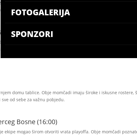
 kao favorit, dok će Split International School Basketball pokušati pr
FOTOGALERIJA
 koji bi trebali donijeti dodatnu dozu iskustva.
an (16:00)
SPONZORI
trenutno djeluje uvjerljivije i u boljem je momentumu, dok Marjan j
kmica da okrene tijek cijele sezone. Očekuje nas čvrst i taktički dv
njem domu tablice. Obje momčadi imaju široke i iskusne rostere, št
ti sve od sebe za važnu pobjedu.
rceg Bosne (16:00)
je ekipe mogao širom otvoriti vrata playoffa. Obje momčadi poznate s