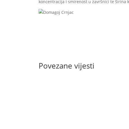
koncentracija i smirenost u završnici te širina 
Povezane vijesti
U prijateljskoj utakmici odigranoj na S