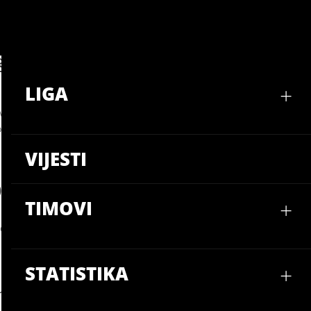
LIGA
VIJ
ošarkaške Lige
+
LIGA
u, gdje se igra 6. kolo Splitske Košarkaške Lige. Pred nama je niz 
zbiljan utjecaj na stanje na tablici. Donosimo raspored i kratke na
VIJESTI
)
+
TIMOVI
-a i Uvik Kontre, koja još čeka svoju prvu pobjedu. Na papiru je 
om igre. Hoće li Adriatic OG rutinski odraditi posao ili ćemo vidjet
+
STATISTIKA
hool Basketball (14:00)