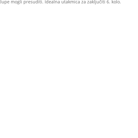
klupe mogli presuditi. Idealna utakmica za zaključiti 6. kolo.
plitskom Žnjanu, KK Dems je ostvario sigurnu pobjedu protiv Viršul