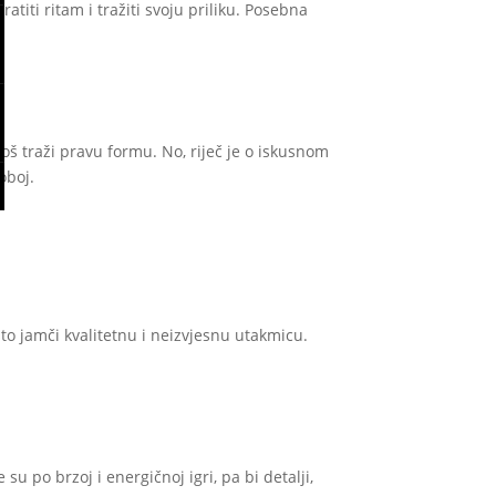
atiti ritam i tražiti svoju priliku. Posebna
oš traži pravu formu. No, riječ je o iskusnom
oboj.
o jamči kvalitetnu i neizvjesnu utakmicu.
u po brzoj i energičnoj igri, pa bi detalji,