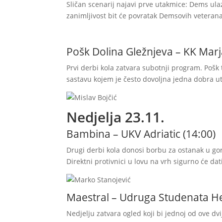
Sličan scenarij najavi prve utakmice: Dems ulazi
zanimljivost bit će povratak Demsovih veterana,
Pošk Dolina Gležnjeva – KK Marj
Prvi derbi kola zatvara subotnji program. Pošk 
sastavu kojem je često dovoljna jedna dobra uta
Nedjelja 23.11.
Bambina – UKV Adriatic (14:00)
Drugi derbi kola donosi borbu za ostanak u gor
Direktni protivnici u lovu na vrh sigurno će da
Maestral – Udruga Studenata He
Nedjelju zatvara ogled koji bi jednoj od ove dvi