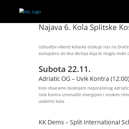
Najava 6. Kola Splitske K
Uzbudljiv vikend košarke očekuje nas na Dračevc
autsajdera do dva derbija koja bi mogla imati o
Subota 22.11.
Adriatic OG – Uvik Kontra (12:00
Kolo otvaramo dvobojem neporaženog Adriatic OG
Uvik Kontra iznenaditi energijom i visokim ritm
utakmici kola.
KK Dems – Split International Sc