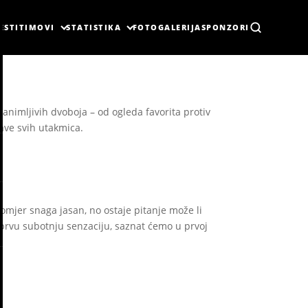
ESTI
TIMOVI
STATISTIKA
FOTOGALERIJA
SPONZORI
zanimljivih dvoboja – od ogleda favorita protiv
jave svih utakmica.
omjer snaga jasan, no ostaje pitanje može li
i prvu subotnju senzaciju, saznat ćemo u prvoj