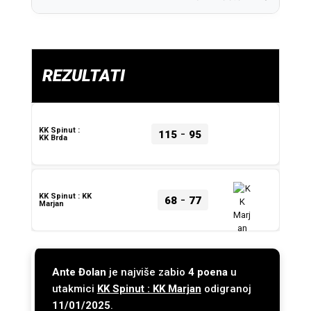
REZULTATI
-
KK Spinut :
115
95
KK Brda
-
KK Spinut : KK
68
77
Marjan
Ante Đolan
je najviše zabio
4 poena
u
utakmici
KK Spinut : KK Marjan
odigranoj
11/01/2025
.