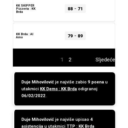
KK SKIPPER
-
88
71
Pizzeria : KK
Brda
-
KK Brda : Al
79
89
Amo
1
2
Sljedeće
Duje Mihovilović
je najviše zabio
9 poena
u
utakmici
KK Dems : KK Brda
odigranoj
06/02/2022
.
Duje Mihovilović
je najviše upisao
4
asistencija
u utakmici
TTP : KK Brda