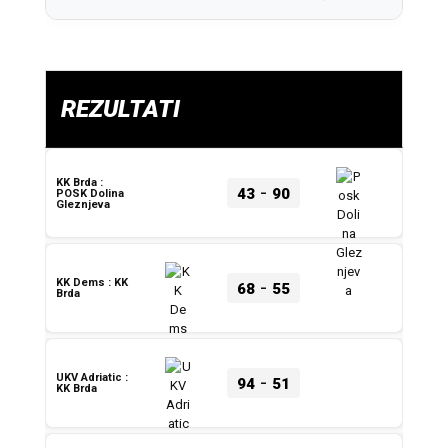
REZULTATI
KK Brda :
-
43
90
POSK Dolina
Gleznjeva
-
KK Dems : KK
68
55
Brda
-
UKV Adriatic :
94
51
KK Brda