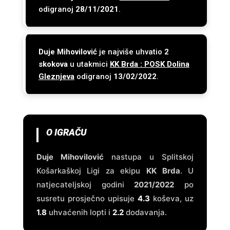
odigranoj
28/11/2021
.
Duje Mihovilović
je najviše uhvatio
2
skokova
u utakmici
KK Brda : POSK Dolina
Gleznjeva
odigranoj
13/02/2022
.
O IGRAČU
Duje Mihovilović
nastupa u Splitskoj
Košarkaškoj Ligi za ekipu
KK Brda
. U
natjecateljskoj godini
2021/2022
po
susretu prosječno upisuje
4.3
koševa, uz
1.8
uhvaćenih lopti i
2.2
dodavanja.