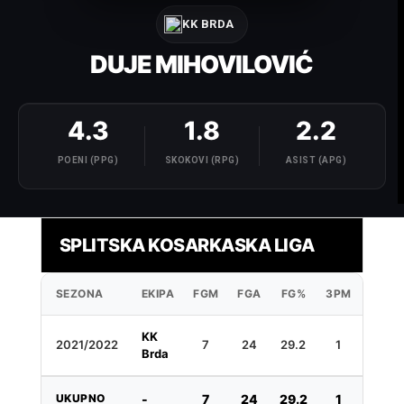
KK BRDA
DUJE MIHOVILOVIĆ
4.3
1.8
2.2
POENI (PPG)
SKOKOVI (RPG)
ASIST (APG)
SPLITSKA KOSARKASKA LIGA
SEZONA
EKIPA
FGM
FGA
FG%
3PM
3PA
KK
2021/2022
7
24
29.2
1
21
Brda
UKUPNO
-
7
24
29.2
1
21