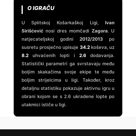
O IGRAČU
U Splitskoj Košarkaškoj Ligi,
Ivan
Sirišćević
nosi dres momčadi
Zagora
. U
natjecateljskoj godini
2012/2013
po
susretu prosječno upisuje
34.2
koševa, uz
8.2
uhvaćenih lopti i
2.6
dodavanja.
Statistički parametri ga svrstavaju među
boljim skakačima svoje ekipe te među
boljim strijelcima u ligi. Također, kroz
detaljnu statistiku pokazuje aktivnu igru u
obrani kojom se s 2.6 ukradene lopte po
utakmici ističe u ligi.