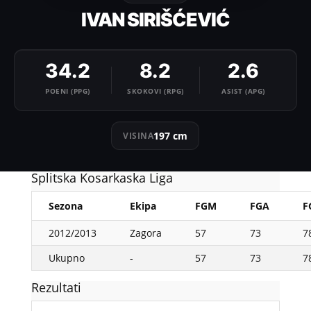
IVAN SIRIŠĆEVIĆ
34.2
8.2
2.6
POENI (PPG)
SKOKOVI (RPG)
ASIST (APG)
197 cm
VISINA
Splitska Kosarkaska Liga
Sezona
Ekipa
FGM
FGA
F
2012/2013
Zagora
57
73
7
Ukupno
-
57
73
7
Rezultati