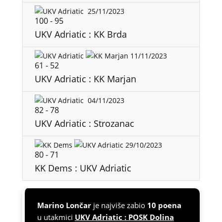
25/11/2023
100
-
95
UKV Adriatic : KK Brda
11/11/2023
61
-
52
UKV Adriatic : KK Marjan
04/11/2023
82
-
78
UKV Adriatic : Strozanac
29/10/2023
80
-
71
KK Dems : UKV Adriatic
Marino Lončar
je najviše zabio
10 poena
u utakmici
UKV Adriatic : POSK Dolina