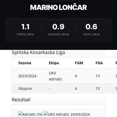
MARINO LONČAR
1.1
0.9
0.6
POENI (PPG)
SKOKOVI (RPG)
ASIST (APG)
Splitska Kosarkaska Liga
Sezona
Ekipa
FGM
FGA
UKV
2023/2024
4
13
Adriatic
Ukupno
-
4
13
Rezultati
24/03/2024