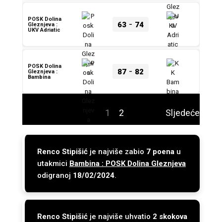
POSK Dolina
-
63
74
Gleznjeva :
UKV Adriatic
POSK Dolina
-
87
82
Gleznjeva :
Bambina
1
2
Sljedeće
Renco Stipišić
je najviše zabio
7 poena
u
utakmici
Bambina : POSK Dolina Gleznjeva
odigranoj
18/02/2024
.
Renco Stipišić
je najviše uhvatio
2 skokova