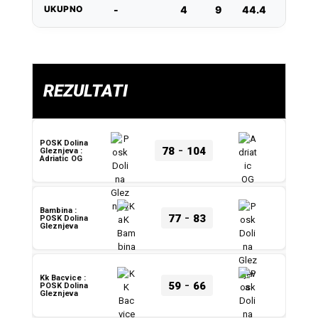
UKUPNO
-
4
9
44.4
7
REZULTATI
POSK Dolina
-
78
104
Gleznjeva :
Adriatic OG
Bambina :
-
77
83
POSK Dolina
Gleznjeva
Kk Bacvice :
-
59
66
POSK Dolina
Gleznjeva