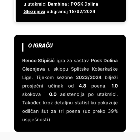
u utakmici
Bambina : POSK Dolina
Gleznjeva
odigranoj
18/02/2024
.
O IGRAČU
Renco Stipišić
igra za sastav
Posk Dolina
Gleznjeva
u sklopu Splitske Košarkaške
Lige. Tijekom sezone
2023/2024
bilježi
prosječni učinak od
4.8
poena,
1.0
skokova i
0.0
asistencija po utakmici.
Također, kroz detaljnu statistiku pokazuje
odličan šut za tri poena (uz preko 39%
uspješnosti).