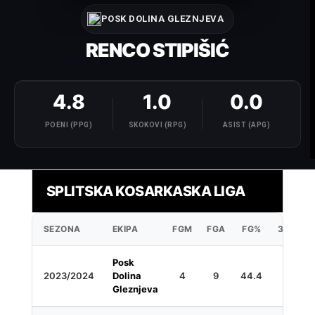
POSK DOLINA GLEZNJEVA
RENCO STIPIŠIĆ
4.8
1.0
0.0
POENI (PPG)
SKOKOVI (RPG)
ASIST (APG)
SPLITSKA KOSARKASKA LIGA
SEZONA
EKIPA
FGM
FGA
FG%
3PM
Posk
2023/2024
Dolina
4
9
44.4
7
Gleznjeva