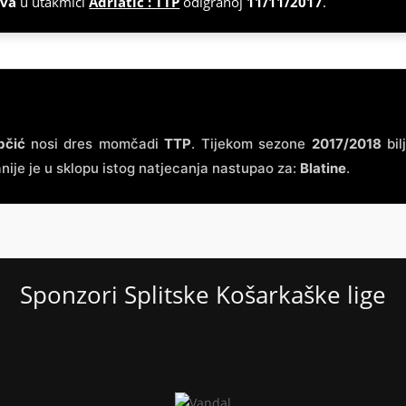
ova
u utakmici
Adriatic : TTP
odigranoj
11/11/2017
.
bčić
nosi dres momčadi
TTP
. Tijekom sezone
2017/2018
bil
nije je u sklopu istog natjecanja nastupao za:
Blatine
.
Sponzori Splitske Košarkaške lige