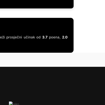
ježi prosječni učinak od
3.7
poena,
2.0