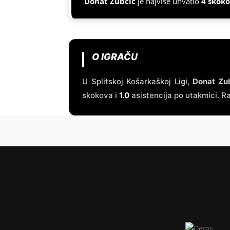
Donat Zubčić
je najviše uhvatio
4 skok
O IGRAČU
U Splitskoj Košarkaškoj Ligi,
Donat Zu
skokova i
1.0
asistencija po utakmici. Ra