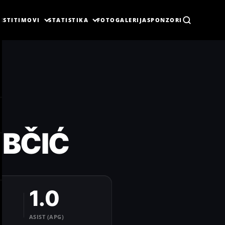
ESTI
TIMOVI
STATISTIKA
FOTOGALERIJA
SPONZORI
BČIĆ
1.0
ASIST (APG)