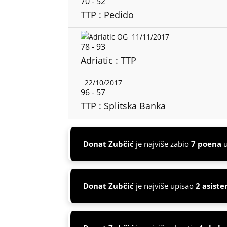
70
-
52
TTP : Pedido
11/11/2017
78
-
93
Adriatic : TTP
22/10/2017
96
-
57
TTP : Splitska Banka
Donat Zubčić
je najviše zabio
7 poena
u
Donat Zubčić
je najviše upisao
2 asiste