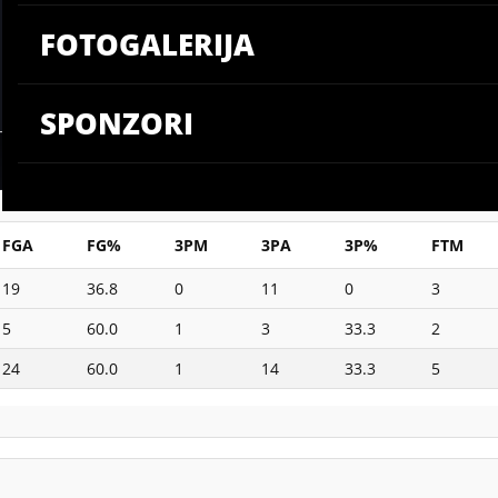
FOTOGALERIJA
SPONZORI
FGA
FG%
3PM
3PA
3P%
FTM
19
36.8
0
11
0
3
5
60.0
1
3
33.3
2
24
60.0
1
14
33.3
5