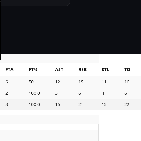
FTA
FT%
AST
REB
STL
TO
6
50
12
15
11
16
2
100.0
3
6
4
6
8
100.0
15
21
15
22