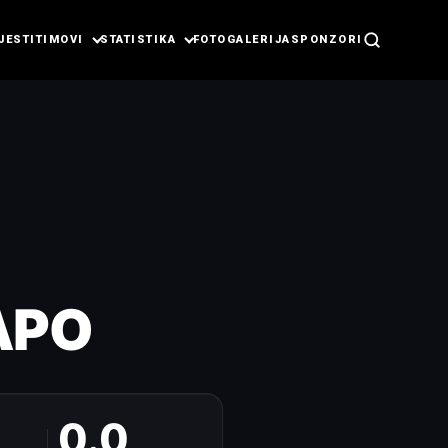
JESTI
TIMOVI
STATISTIKA
FOTOGALERIJA
SPONZORI
APO
0.0