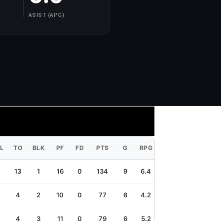
ASIST (APG)
L
TO
BLK
PF
FD
PTS
G
RPG
APG
SPG
TP
13
1
16
0
134
9
6.4
1.6
0.8
1.4
4
2
10
0
77
6
4.2
1.7
0.8
0.
4
3
11
0
79
6
5.2
1.7
1.0
0.