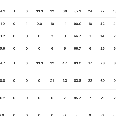
4.3
1
3
33.3
32
39
82.1
24
77
1
1.0
0
1
0.0
10
11
90.9
16
42
4
3.2
0
0
0
2
3
66.7
3
14
2
5.6
0
0
0
6
9
66.7
6
25
6
4.7
1
3
33.3
39
47
83.0
17
78
8
6.6
0
0
0
21
33
63.6
22
69
9
6.2
0
0
0
6
7
85.7
7
21
2
0.0
0
0
0
0
0
0
0
6
0