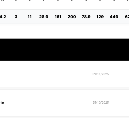
4.2
3
11
28.6
161
200
78.9
129
446
6
09/11/2025
tic
25/10/2025