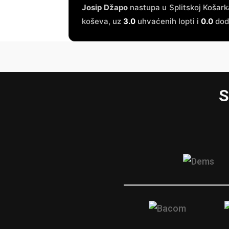
Josip Džapo
nastupa u Splitskoj Košark
koševa, uz
3.0
uhvaćenih lopti i
0.0
doda
S