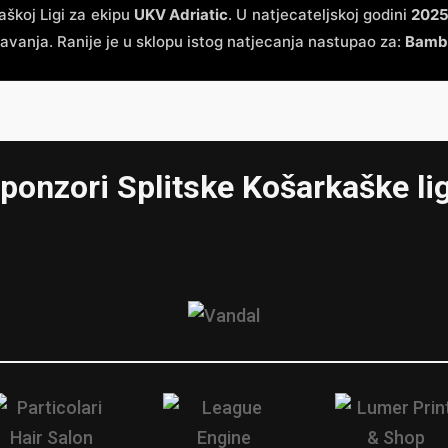
aškoj Ligi za ekipu
UKV Adriatic
. U natjecateljskoj godini
2025
vanja. Ranije je u sklopu istog natjecanja nastupao za:
Bambi
ponzori Splitske Košarkaške li