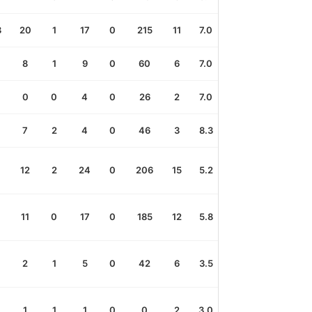
3
20
1
17
0
215
11
7.0
2.2
1.2
1.8
8
1
9
0
60
6
7.0
2.7
0.7
1.3
0
0
4
0
26
2
7.0
1.5
1.0
0.
7
2
4
0
46
3
8.3
2.0
2.0
2.3
12
2
24
0
206
15
5.2
1.1
0.5
0.
11
0
17
0
185
12
5.8
1.8
0.8
0.
2
1
5
0
42
6
3.5
1.2
0.3
0.
1
1
1
0
0
2
3.0
0.0
0.0
0.