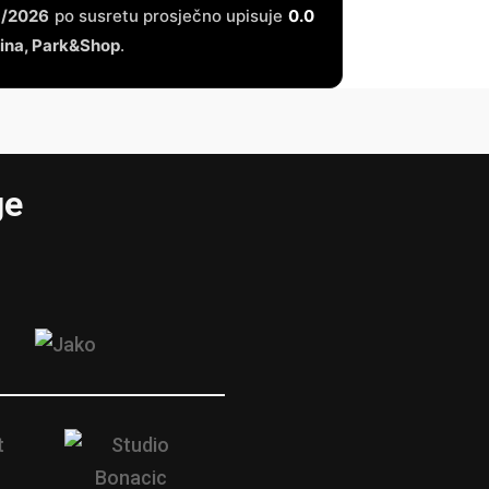
/2026
po susretu prosječno upisuje
0.0
na, Park&Shop
.
ge