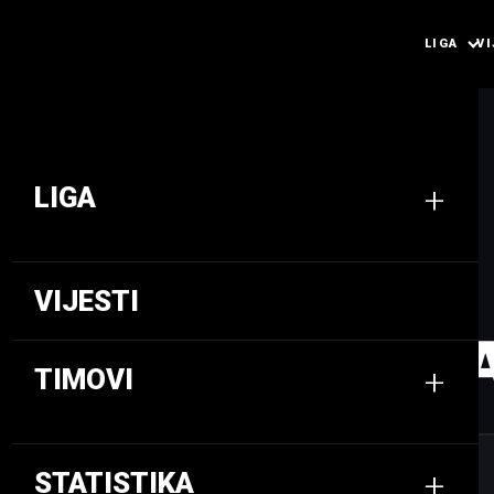
LIGA
VI
+
LIGA
VIJESTI
UKV ADRIATIC
JOSIP DŽ
+
TIMOVI
0.0
3.0
+
STATISTIKA