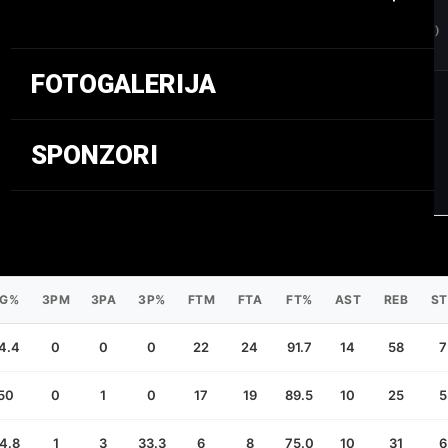
POENI (PPG)
SKOKOVI (RPG)
FOTOGALERIJA
SPONZORI
FG%
3PM
3PA
3P%
FTM
FTA
FT%
AST
REB
ST
4.4
0
0
0
22
24
91.7
14
58
7
50
0
1
0
17
19
89.5
10
25
5
4.8
1
3
33.3
6
8
75.0
10
31
6