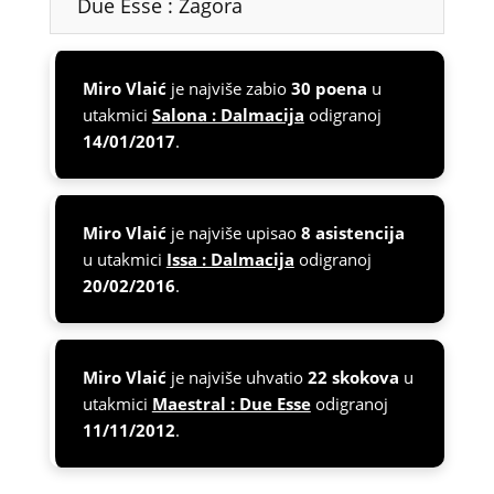
Due Esse : Zagora
Miro Vlaić
je najviše zabio
30 poena
u
utakmici
Salona : Dalmacija
odigranoj
14/01/2017
.
Miro Vlaić
je najviše upisao
8 asistencija
u utakmici
Issa : Dalmacija
odigranoj
20/02/2016
.
Miro Vlaić
je najviše uhvatio
22 skokova
u
utakmici
Maestral : Due Esse
odigranoj
11/11/2012
.