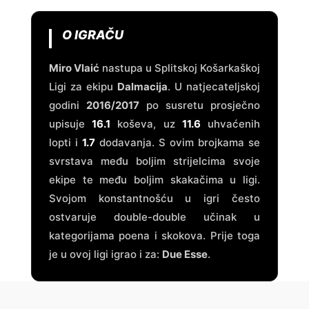
O IGRAČU
Miro Vlaić
nastupa u Splitskoj Košarkaškoj
Ligi za ekipu
Dalmacija
. U natjecateljskoj
godini
2016/2017
po susretu prosječno
upisuje
16.1
koševa, uz
11.6
uhvaćenih
lopti i
1.7
dodavanja. S ovim brojkama se
svrstava među boljim strijelcima svoje
ekipe te među boljim skakačima u ligi.
Svojom konstantnošću u igri često
ostvaruje double-double učinak u
kategorijama poena i skokova. Prije toga
je u ovoj ligi igrao i za:
Due Esse
.