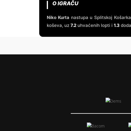
O IGRAČU
Niko Kurta
nastupa u Splitskoj Košarka
koševa, uz
7.2
uhvaćenih lopti i
1.3
dodav