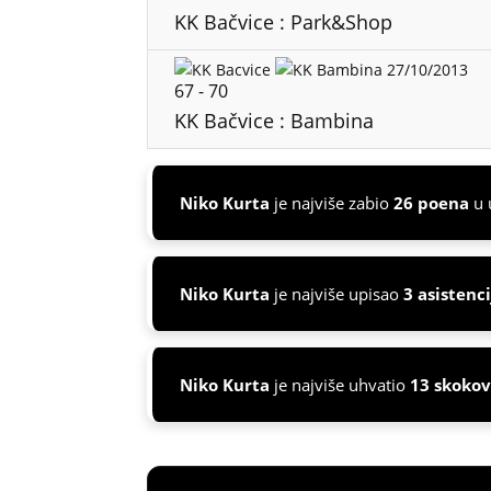
KK Bačvice : Park&Shop
27/10/2013
67
-
70
KK Bačvice : Bambina
Niko Kurta
je najviše zabio
26 poena
u 
Niko Kurta
je najviše upisao
3 asistenci
Niko Kurta
je najviše uhvatio
13 skoko