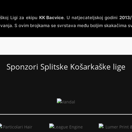
škoj Ligi za ekipu
KK Bacvice
. U natjecateljskoj godini
2013
anja. S ovim brojkama se svrstava među boljim skakačima sv
Sponzori Splitske Košarkaške lige