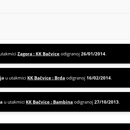
utakmici
Zagora : KK Bačvice
odigranoj
26/01/2014
.
ja
u utakmici
KK Bačvice : Brda
odigranoj
16/02/2014
.
va
u utakmici
KK Bačvice : Bambina
odigranoj
27/10/2013
.