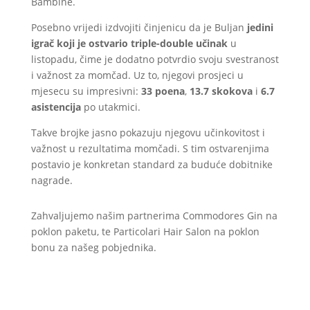
Bambine.
Posebno vrijedi izdvojiti činjenicu da je Buljan
jedini
igrač koji je ostvario triple-double učinak
u
listopadu, čime je dodatno potvrdio svoju svestranost
i važnost za momčad. Uz to, njegovi prosjeci u
mjesecu su impresivni:
33 poena
,
13.7 skokova
i
6.7
asistencija
po utakmici.
Takve brojke jasno pokazuju njegovu učinkovitost i
važnost u rezultatima momčadi. S tim ostvarenjima
postavio je konkretan standard za buduće dobitnike
nagrade.
Zahvaljujemo našim partnerima Commodores Gin na
poklon paketu, te Particolari Hair Salon na poklon
bonu za našeg pobjednika.