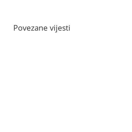
Povezane vijesti
U prijateljskoj utakmici odigranoj na
Splitskom Žnjanu, KK Dems je ostvario
sigurnu pobjedu protiv Viršuliškių
Samana rezultatom 56:29. Od samog
početka utakmice KK Dems je nametnuo