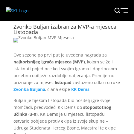
Zvonko Buljan izabran za MVP-a mjeseca
Listopada
Ove sezone po prvi put je uvedena nagrada za
najkorisnijeg igrača mjeseca (MVP)
, kojom se želi
istaknuti pojedince koji svojim igrama i doprinosom
posebno obilježe razdoblje natjecanja. Premijerno
priznanje za mjesec
listopad
zasluženo odlazi u ruke
Zvonka Buljana
, člana ekipe
KK Dems
.
Buljan je tijekom listopada bio nositelj igre svoje
momčadi, predvodeći KK Dems do
stopostotnog
učinka (3-0)
. KK Dems je u mjesecu listopadu
ostvario pobjede protiv ekipa iz svoje skupine –
Udruga Studenata Herceg Bosne, Maestral te ekipe