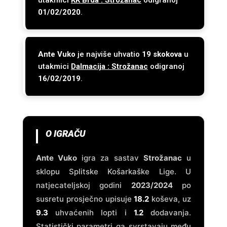
utakmici
KK Brda : Strožanac
odigranoj
01/02/2020
.
Ante Vuko
je najviše uhvatio
19 skokova
u
utakmici
Dalmacija : Strožanac
odigranoj
16/02/2019
.
O IGRAČU
Ante Vuko
igra za sastav
Strožanac
u
sklopu Splitske Košarkaške Lige. U
natjecateljskoj godini
2023/2024
po
susretu prosječno upisuje
18.2
koševa, uz
9.3
uhvaćenih lopti i
1.2
dodavanja.
Statistički parametri ga svrstavaju među