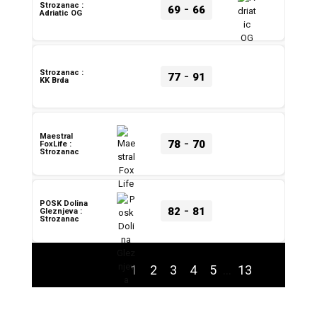
-
Strozanac :
69
66
Adriatic OG
-
Strozanac :
77
91
KK Brda
Maestral
-
78
70
FoxLife :
Strozanac
POSK Dolina
-
82
81
Gleznjeva :
Strozanac
1
2
3
4
5
…
13
Sljedeće