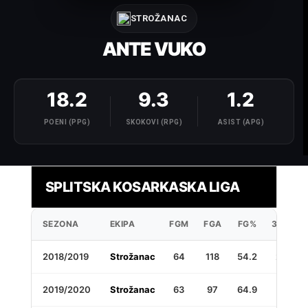
STROŽANAC
ANTE VUKO
18.2
9.3
1.2
POENI (PPG)
SKOKOVI (RPG)
ASIST (APG)
SPLITSKA KOSARKASKA LIGA
SEZONA
EKIPA
FGM
FGA
FG%
3PM
2018/2019
Strožanac
64
118
54.2
27
2019/2020
Strožanac
63
97
64.9
16