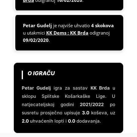
Brda
odigranoj
16/02/2020
.
Petar Gudelj
je najviše uhvatio
4 skokova
u utakmici
KK Dems : KK Brda
odigranoj
09/02/2020
.
O IGRAČU
Petar Gudelj
igra za sastav
KK Brda
u
sklopu Splitske Košarkaške Lige. U
natjecateljskoj godini
2021/2022
po
susretu prosječno upisuje
3.0
koševa, uz
2.0
uhvaćenih lopti i
0.0
dodavanja.