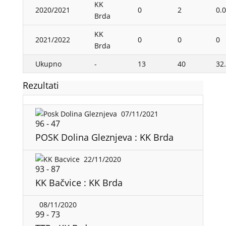
KK
2020/2021
0
2
0.0
Brda
KK
2021/2022
0
0
0
Brda
Ukupno
-
13
40
32
Rezultati
07/11/2021
96
-
47
POSK Dolina Gleznjeva : KK Brda
22/11/2020
93
-
87
KK Bačvice : KK Brda
08/11/2020
99
-
73