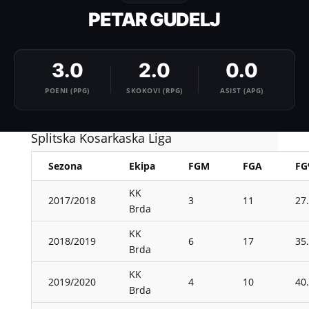
PETAR GUDELJ
3.0
2.0
0.0
POENI (PPG)
SKOKOVI (RPG)
ASIST (APG)
Splitska Kosarkaska Liga
Sezona
Ekipa
FGM
FGA
F
KK
2017/2018
3
11
27
Brda
KK
2018/2019
6
17
35
Brda
KK
2019/2020
4
10
40
Brda