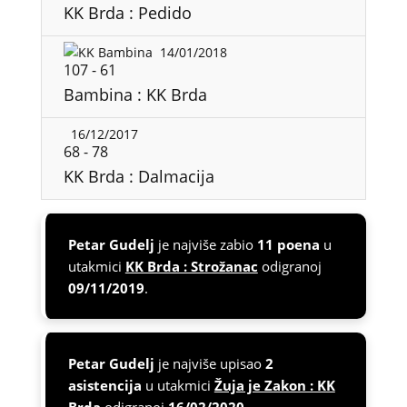
KK Brda : Pedido
14/01/2018
107
-
61
Bambina : KK Brda
16/12/2017
68
-
78
KK Brda : Dalmacija
Petar Gudelj
je najviše zabio
11 poena
u
utakmici
KK Brda : Strožanac
odigranoj
09/11/2019
.
Petar Gudelj
je najviše upisao
2
asistencija
u utakmici
Žuja je Zakon : KK