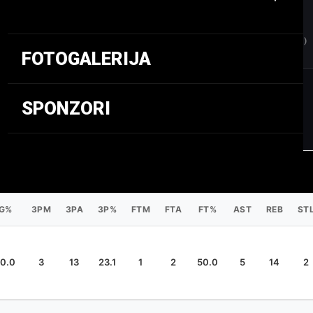
6.0
3.5
POENI (PPG)
SKOKOVI (RPG)
FOTOGALERIJA
SPONZORI
G%
3PM
3PA
3P%
FTM
FTA
FT%
AST
REB
ST
00.0
3
13
23.1
1
2
50.0
5
14
2