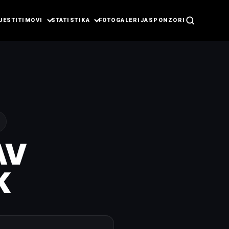
JESTI
TIMOVI
STATISTIKA
FOTOGALERIJA
SPONZORI
AV
K