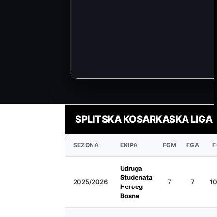
SPLITSKA KOSARKASKA LIGA
SEZONA
EKIPA
FGM
FGA
F
Udruga
Studenata
2025/2026
7
7
1
Herceg
Bosne