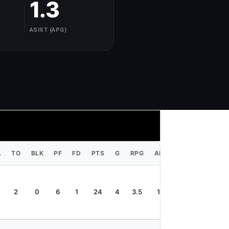
1.3
ASIST (APG)
L
TO
BLK
PF
FD
PTS
G
RPG
APG
SPG
TPG
2
0
6
1
24
4
3.5
1.3
0.5
0.5