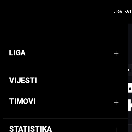
LIGA
VI
+
LIGA
UDRUGA STUDENATA HERCEG BOSNE
VIJESTI
VJEKOSL
DREŽNJA
+
TIMOVI
+
STATISTIKA