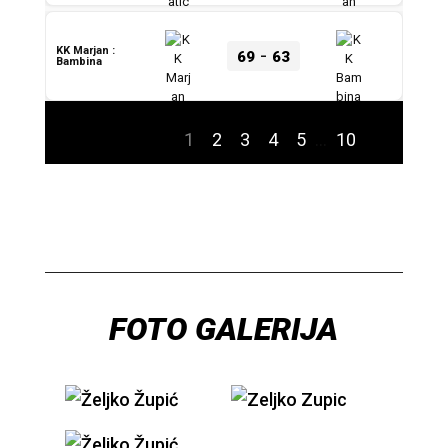
-
KK Marjan :
69
63
Bambina
1
2
3
4
5
…
10
Sljedeće
FOTO GALERIJA