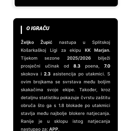
O IGRAČU
Željko Župić
nastupa u Splitskoj
Košarkaškoj Ligi za ekipu
KK Marjan
.
Tijekom sezone
2025/2026
bilježi
prosječni učinak od
8.3
poena,
7.0
skokova i
2.3
asistencija po utakmici. S
ovim brojkama se svrstava među boljim
skakačima svoje ekipe. Također, kroz
detaljnu statistiku pokazuje čvrstu zaštitu
obruča što ga s 1.8 blokade po utakmici
stavlja među najbolje blokere natjecanja.
Ranije je u sklopu istog natjecanja
nastupao za:
APP
.