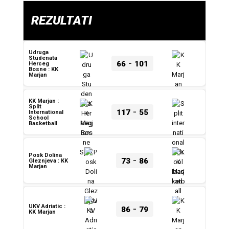
REZULTATI
Udruga
Studenata
-
66
101
Herceg
Bosne : KK
Marjan
KK Marjan :
Split
-
117
55
International
School
Basketball
Posk Dolina
-
73
86
Gleznjeva : KK
Marjan
-
UKV Adriatic :
86
79
KK Marjan