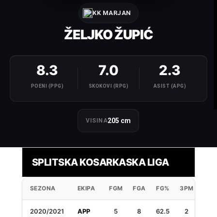
KK MARJAN
ŽELJKO ŽUPIĆ
8.3
7.0
2.3
POENI (PPG)
SKOKOVI (RPG)
ASIST (APG)
205 cm
VISINA
SPLITSKA KOSARKASKA LIGA
SEZONA
EKIPA
FGM
FGA
FG%
3PM
3PA
2020/2021
APP
5
8
62.5
2
7