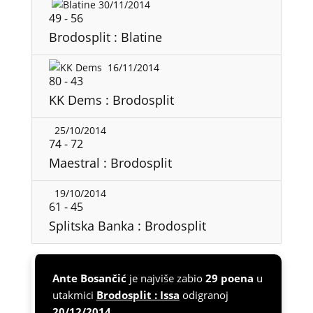
30/11/2014
49
-
56
Brodosplit : Blatine
16/11/2014
80
-
43
KK Dems : Brodosplit
25/10/2014
74
-
72
Maestral : Brodosplit
19/10/2014
61
-
45
Splitska Banka : Brodosplit
Ante Bosančić
je najviše zabio
29 poena
u
utakmici
Brodosplit : Issa
odigranoj
20/12/2014
.