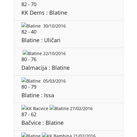
82
-
70
KK Dems : Blatine
30/10/2016
82
-
40
Blatine : Uličari
22/10/2016
80
-
76
Dalmacija : Blatine
05/03/2016
80
-
79
Blatine : Issa
27/02/2016
87
-
62
Bačvice : Blatine
21/02/2016