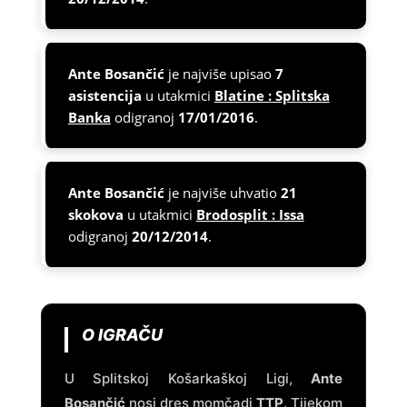
Ante Bosančić
je najviše upisao
7
asistencija
u utakmici
Blatine : Splitska
Banka
odigranoj
17/01/2016
.
Ante Bosančić
je najviše uhvatio
21
skokova
u utakmici
Brodosplit : Issa
odigranoj
20/12/2014
.
O IGRAČU
U Splitskoj Košarkaškoj Ligi,
Ante
Bosančić
nosi dres momčadi
TTP
. Tijekom