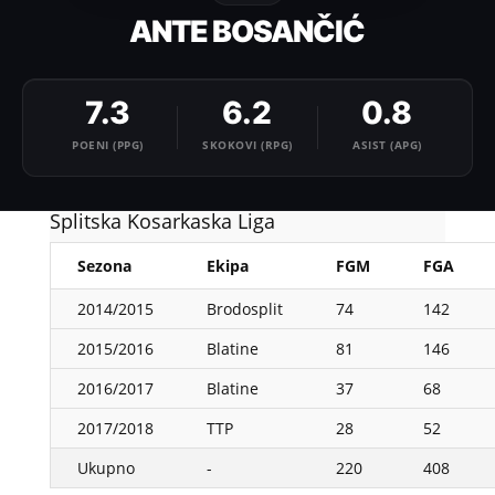
ANTE BOSANČIĆ
7.3
6.2
0.8
POENI (PPG)
SKOKOVI (RPG)
ASIST (APG)
Splitska Kosarkaska Liga
Sezona
Ekipa
FGM
FGA
2014/2015
Brodosplit
74
142
2015/2016
Blatine
81
146
2016/2017
Blatine
37
68
2017/2018
TTP
28
52
Ukupno
-
220
408