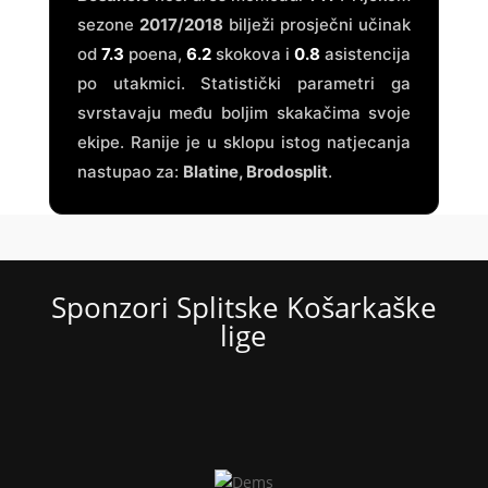
sezone
2017/2018
bilježi prosječni učinak
od
7.3
poena,
6.2
skokova i
0.8
asistencija
po utakmici. Statistički parametri ga
svrstavaju među boljim skakačima svoje
ekipe. Ranije je u sklopu istog natjecanja
nastupao za:
Blatine, Brodosplit
.
Sponzori Splitske Košarkaške
lige