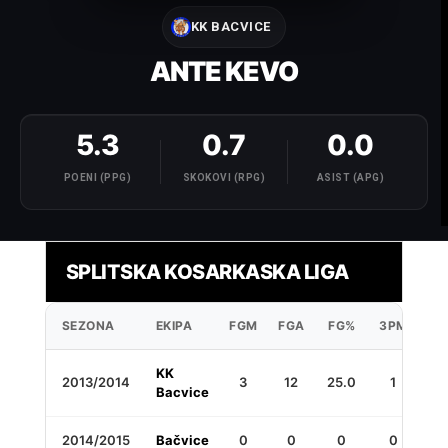
KK BACVICE
ANTE KEVO
5.3
0.7
0.0
POENI (PPG)
SKOKOVI (RPG)
ASIST (APG)
SPLITSKA KOSARKASKA LIGA
SEZONA
EKIPA
FGM
FGA
FG%
3PM
3P
KK
2013/2014
3
12
25.0
1
8
Bacvice
2014/2015
Bačvice
0
0
0
0
0