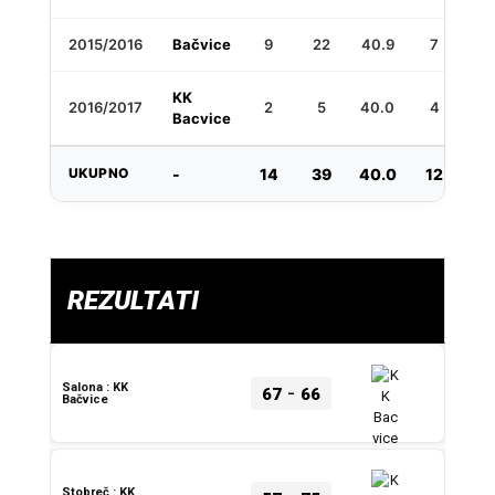
2015/2016
Bačvice
9
22
40.9
7
3
KK
2016/2017
2
5
40.0
4
6
Bacvice
UKUPNO
-
14
39
40.0
12
4
REZULTATI
-
Salona : KK
67
66
Bačvice
Stobreč : KK