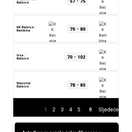
-
57
75
Bačvice
-
KK Bačvice :
70
80
Bambina
-
Issa :
70
102
Bačvice
-
Maestral :
78
85
Bačvice
1
2
3
4
5
…
8
Sljedeće