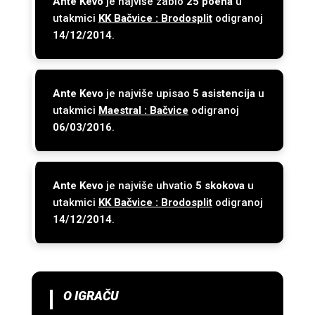
Ante Kevo
je najviše zabio
25 poena
u
utakmici
KK Bačvice : Brodosplit
odigranoj
14/12/2014
.
Ante Kevo
je najviše upisao
5 asistencija
u
utakmici
Maestral : Bačvice
odigranoj
06/03/2016
.
Ante Kevo
je najviše uhvatio
5 skokova
u
utakmici
KK Bačvice : Brodosplit
odigranoj
14/12/2014
.
O IGRAČU