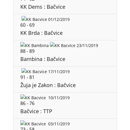
KK Dems : Bačvice
01/12/2019
60
-
69
KK Brda : Bačvice
23/11/2019
88
-
89
Bambina : Bačvice
17/11/2019
91
-
81
Žuja je Zakon : Bačvice
10/11/2019
86
-
76
Bačvice : TTP
03/11/2019
73
-
58