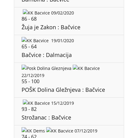
09/02/2020
86
-
68
Žuja je Zakon : Bačvice
19/01/2020
65
-
64
Bačvice : Dalmacija
22/12/2019
55
-
100
POŠK Dolina Gležnjeva : Bačvice
15/12/2019
93
-
82
Strožanac : Bačvice
07/12/2019
74
-
62