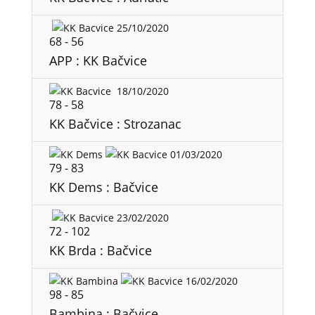
25/10/2020
68
-
56
APP : KK Bačvice
18/10/2020
78
-
58
KK Bačvice : Strozanac
01/03/2020
79
-
83
KK Dems : Bačvice
23/02/2020
72
-
102
KK Brda : Bačvice
16/02/2020
98
-
85
Bambina : Bačvice