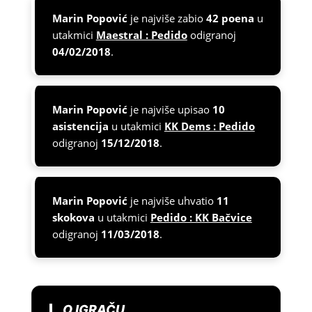
Marin Popović
je najviše zabio
42 poena
u
utakmici
Maestral : Pedido
odigranoj
04/02/2018
.
Marin Popović
je najviše upisao
10
asistencija
u utakmici
KK Dems : Pedido
odigranoj
15/12/2018
.
Marin Popović
je najviše uhvatio
11
skokova
u utakmici
Pedido : KK Bačvice
odigranoj
11/03/2018
.
O IGRAČU