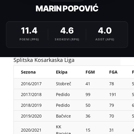
MARIN POPOVIĆ
11.4
4.6
4.0
POENI (PPG)
SKOKOVI (RPG)
ASIST (APG)
Splitska Kosarkaska Liga
Sezona
Ekipa
FGM
FGA
2016/2017
Stobreč
41
78
5
2017/2018
Pedido
99
191
5
2018/2019
Pedido
50
79
6
2019/2020
Bačvice
36
70
5
KK
2020/2021
15
31
4
Bacvice