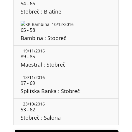
54
-
66
Stobreč : Blatine
10/12/2016
65
-
58
Bambina : Stobreč
19/11/2016
89
-
85
Maestral : Stobreč
13/11/2016
97
-
69
Splitska Banka : Stobreč
23/10/2016
53
-
62
Stobreč : Salona