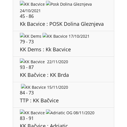
24/10/2021
45
-
86
Kk Bacvice : POSK Dolina Gleznjeva
17/10/2021
79
-
73
KK Dems : Kk Bacvice
22/11/2020
93
-
87
KK Bačvice : KK Brda
15/11/2020
84
-
73
TTP : KK Bačvice
08/11/2020
83
-
91
KK Bačvice : Adriatic