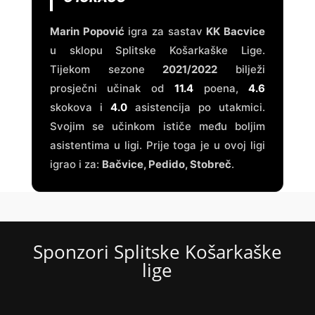
Marin Popović
igra za sastav
KK Bacvice
u sklopu Splitske Košarkaške Lige.
Tijekom sezone
2021/2022
bilježi
prosječni učinak od
11.4
poena,
4.6
skokova i
4.0
asistencija po utakmici.
Svojim se učinkom ističe među boljim
asistentima u ligi. Prije toga je u ovoj ligi
igrao i za:
Bačvice, Pedido, Stobreč
.
Sponzori Splitske Košarkaške
lige