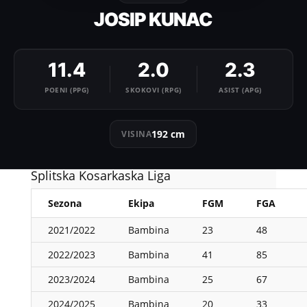
JOSIP KUNAC
11.4
2.0
2.3
POENI (PPG)
SKOKOVI (RPG)
ASIST (APG)
192 cm
VISINA
Splitska Kosarkaska Liga
Sezona
Ekipa
FGM
FGA
2021/2022
Bambina
23
48
2022/2023
Bambina
41
85
2023/2024
Bambina
25
67
2024/2025
Bambina
20
33