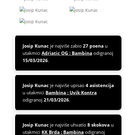
Josip Kunac
je najviše zabio
27 poena
u
utakmici
Adriatic OG : Bambina
odigranoj
15/03/2026
.
Josip Kunac
je najviše upisao
4 asistencija
u utakmici
Bambina : Uvik Kontra
odigranoj
21/03/2026
.
Josip Kunac
je najviše uhvatio
8 skokova
u
utakmici
KK Brda : Bambina
odigranoj