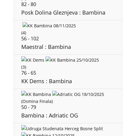
82
-
80
Posk Dolina Gleznjeva : Bambina
08/11/2025
(4)
56
-
102
Maestral : Bambina
25/10/2025
(3)
76
-
65
KK Dems : Bambina
18/10/2025
(Osmina Finala)
50
-
79
Bambina : Adriatic OG
12/10/2025