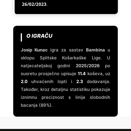
26/02/2023
.
O IGRAČU
Josip Kunac
igra za sastav
Bambina
u
sklopu Splitske Košarkaške Lige. U
natjecateljskoj godini
2025/2026
po
susretu prosječno upisuje
11.4
koševa, uz
2.0
uhvaćenih lopti i
2.3
dodavanja.
Također, kroz detaljnu statistiku pokazuje
iznimnu preciznost s linije slobodnih
bacanja (89%).