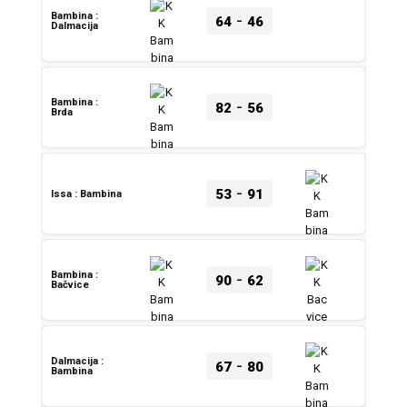
-
Bambina :
64
46
Dalmacija
-
Bambina :
82
56
Brda
-
53
91
Issa : Bambina
-
Bambina :
90
62
Bačvice
-
Dalmacija :
67
80
Bambina