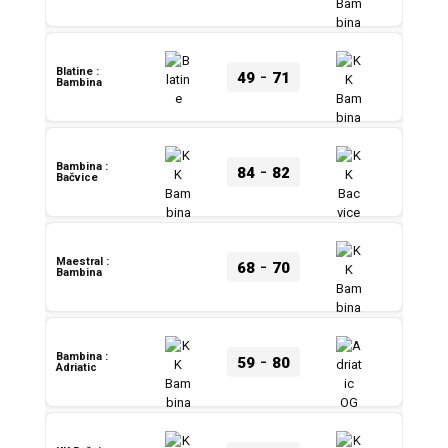
-
Blatine :
49
71
Bambina
-
Bambina :
84
82
Bačvice
-
Maestral :
68
70
Bambina
-
Bambina :
59
80
Adriatic