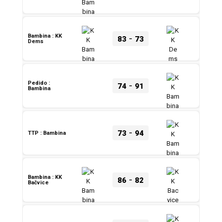
-
Bambina : KK
83
73
Dems
-
Pedido :
74
91
Bambina
-
73
94
TTP : Bambina
-
Bambina : KK
86
82
Bačvice