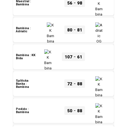
-
Maestral :
56
98
Bambina
-
Bambina :
80
81
Adriatic
-
Bambina : KK
107
61
Brda
Splitska
-
72
88
Banka :
Bambina
-
Pedido :
50
88
Bambina