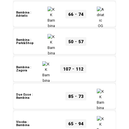
-
Bambina :
66
74
Adriatic
-
Bambina :
50
57
Park&Shop
-
Bambina :
107
112
Zagora
-
Due Esse :
85
73
Bambina
-
Visoka :
65
94
Bambina