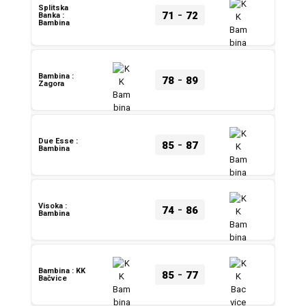
Splitska
-
71
72
Banka :
Bambina
-
Bambina :
78
89
Zagora
-
Due Esse :
85
87
Bambina
-
Visoka :
74
86
Bambina
-
Bambina : KK
85
77
Bačvice