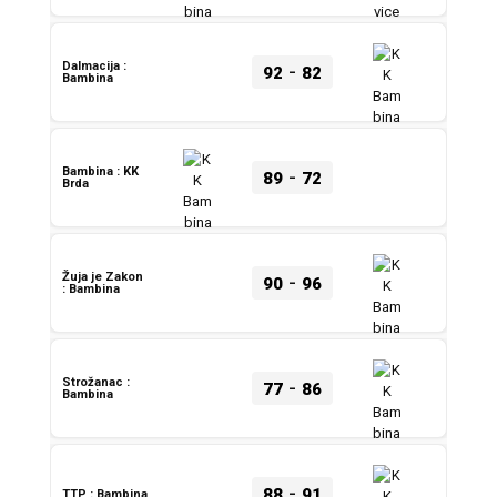
-
Dalmacija :
92
82
Bambina
-
Bambina : KK
89
72
Brda
-
Žuja je Zakon
90
96
: Bambina
-
Strožanac :
77
86
Bambina
-
88
91
TTP : Bambina