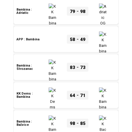
-
Bambina :
79
98
Adriatic
-
58
49
APP : Bambina
-
Bambina :
83
73
Strozanac
-
KK Dems :
64
71
Bambina
-
Bambina :
98
85
Bačvice