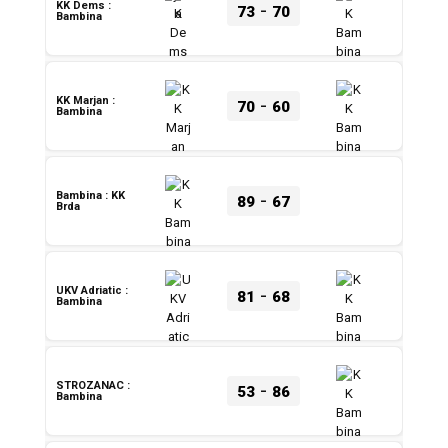
-
KK Dems :
73
70
Bambina
-
KK Marjan :
70
60
Bambina
-
Bambina : KK
89
67
Brda
-
UKV Adriatic :
81
68
Bambina
-
STROZANAC :
53
86
Bambina