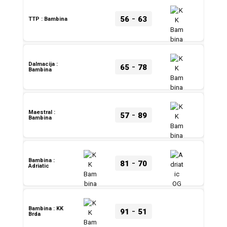
-
56
63
TTP : Bambina
-
Dalmacija :
65
78
Bambina
-
Maestral :
57
89
Bambina
-
Bambina :
81
70
Adriatic
-
Bambina : KK
91
51
Brda