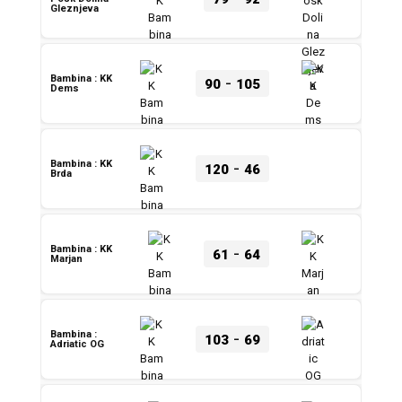
Gleznjeva
-
Bambina : KK
90
105
Dems
-
Bambina : KK
120
46
Brda
-
Bambina : KK
61
64
Marjan
-
Bambina :
103
69
Adriatic OG