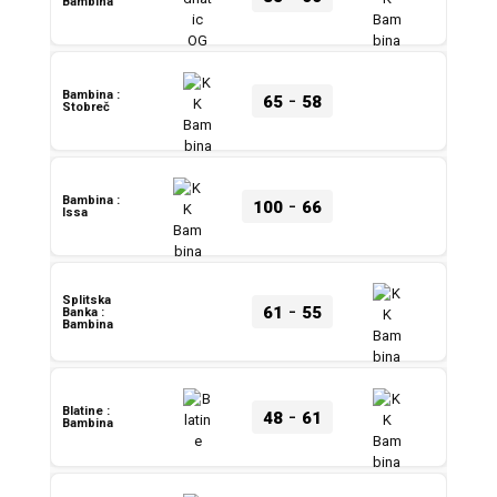
Bambina
-
Bambina :
65
58
Stobreč
-
Bambina :
100
66
Issa
Splitska
-
61
55
Banka :
Bambina
-
Blatine :
48
61
Bambina