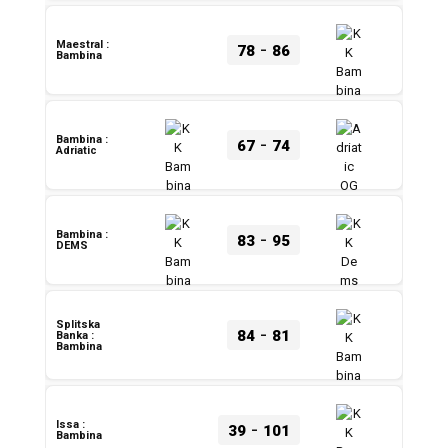
-
Maestral :
78
86
Bambina
-
Bambina :
67
74
Adriatic
-
Bambina :
83
95
DEMS
Splitska
-
84
81
Banka :
Bambina
-
Issa :
39
101
Bambina