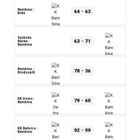
-
Bambina :
64
63
Brda
Splitska
-
63
71
Banka :
Bambina
-
Bambina :
78
36
Brodosplit
-
KK Dems :
79
60
Bambina
-
KK Bačvice :
92
99
Bambina