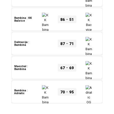
-
Bambina : KK
86
51
Bačvice
-
Dalmacija :
87
71
Bambina
-
Maestral :
67
69
Bambina
-
Bambina :
70
95
Adriatic