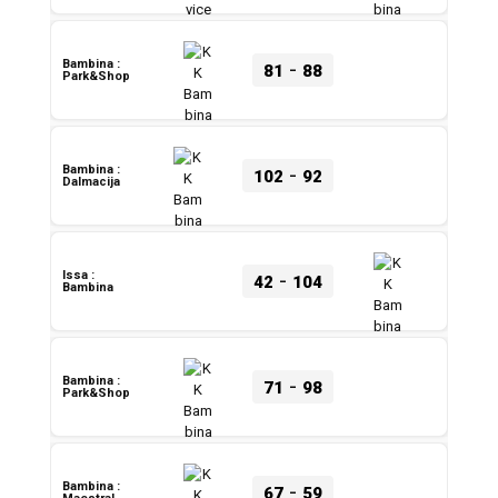
-
Bambina :
81
88
Park&Shop
-
Bambina :
102
92
Dalmacija
-
Issa :
42
104
Bambina
-
Bambina :
71
98
Park&Shop
-
Bambina :
67
59