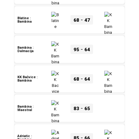
-
Blatine :
68
47
Bambina
-
Bambina :
95
64
Dalmacija
-
KK Bačvice :
68
64
Bambina
-
Bambina :
83
65
Maestral
-
Adriatic :
85
66