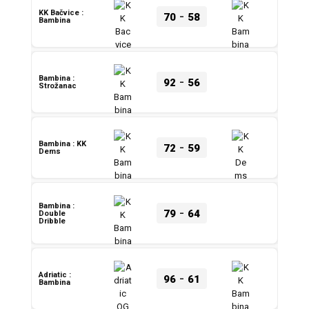
-
KK Bačvice :
70
58
Bambina
-
Bambina :
92
56
Strožanac
-
Bambina : KK
72
59
Dems
Bambina :
-
79
64
Double
Dribble
-
Adriatic :
96
61
Bambina