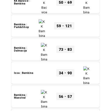
-
KK Bačvice :
50
69
Bambina
-
Bambina :
59
121
Park&Shop
-
Bambina :
73
83
Dalmacija
-
34
90
Issa : Bambina
-
Bambina :
56
57
Maestral