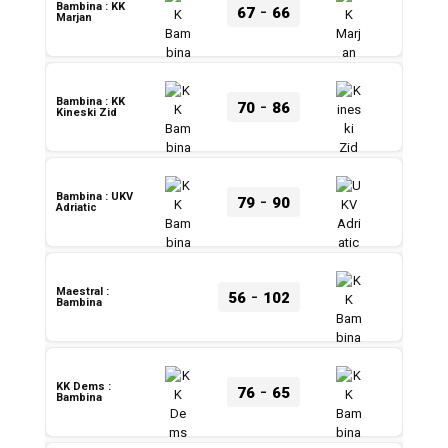
-
Bambina : KK
67
66
Marjan
-
Bambina : KK
70
86
Kineski Zid
-
Bambina : UKV
79
90
Adriatic
-
Maestral :
56
102
Bambina
-
KK Dems :
76
65
Bambina