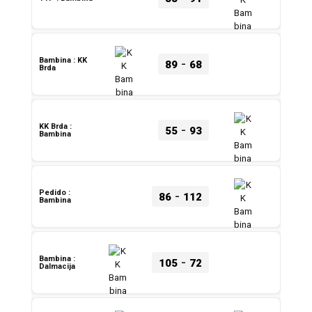
-
Bambina : KK
89
68
Brda
-
KK Brda :
55
93
Bambina
-
Pedido :
86
112
Bambina
-
Bambina :
105
72
Dalmacija