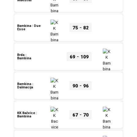
Maestral
-
Bambina : Due
75
82
Esse
-
Brda :
69
109
Bambina
-
Bambina :
90
96
Dalmacija
-
KK Bačvice :
67
70
Bambina