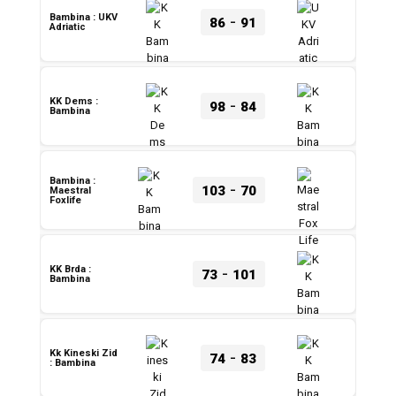
-
Bambina : UKV
86
91
Adriatic
-
KK Dems :
98
84
Bambina
Bambina :
-
103
70
Maestral
Foxlife
-
KK Brda :
73
101
Bambina
-
Kk Kineski Zid
74
83
: Bambina