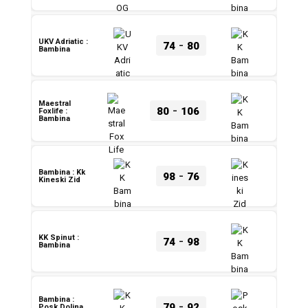
-
UKV Adriatic :
74
80
Bambina
Maestral
-
80
106
Foxlife :
Bambina
-
Bambina : Kk
98
76
Kineski Zid
-
KK Spinut :
74
98
Bambina
Bambina :
-
79
92
Posk Dolina