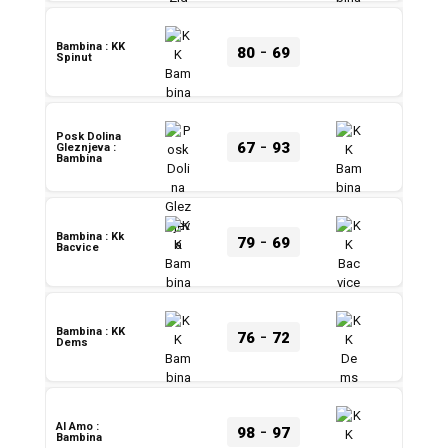
-
Bambina : KK
80
69
Spinut
Posk Dolina
-
67
93
Gleznjeva :
Bambina
-
Bambina : Kk
79
69
Bacvice
-
Bambina : KK
76
72
Dems
-
Al Amo :
98
97
Bambina