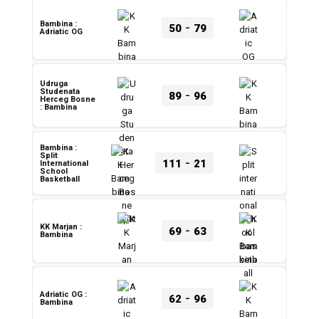
-
Bambina :
50
79
Adriatic OG
Udruga
-
Studenata
89
96
Herceg Bosne
: Bambina
Bambina :
Split
-
111
21
International
School
Basketball
-
KK Marjan :
69
63
Bambina
-
Adriatic OG :
62
96
Bambina