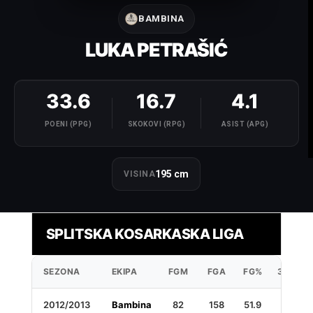
BAMBINA
LUKA PETRAŠIĆ
33.6
16.7
4.1
POENI (PPG)
SKOKOVI (RPG)
ASIST (APG)
195 cm
VISINA
SPLITSKA KOSARKASKA LIGA
SEZONA
EKIPA
FGM
FGA
FG%
3PM
2012/2013
Bambina
82
158
51.9
3