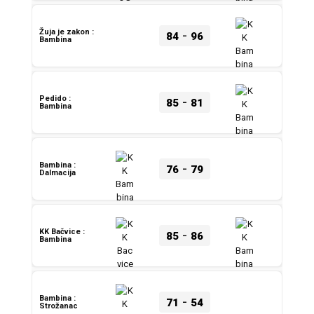
-
Žuja je zakon :
84
96
Bambina
-
Pedido :
85
81
Bambina
-
Bambina :
76
79
Dalmacija
-
KK Bačvice :
85
86
Bambina
-
Bambina :
71
54
Strožanac