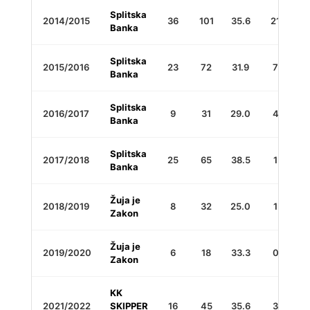
Splitska
2014/2015
36
101
35.6
21
6
Banka
Splitska
2015/2016
23
72
31.9
7
2
Banka
Splitska
2016/2017
9
31
29.0
4
2
Banka
Splitska
2017/2018
25
65
38.5
1
2
Banka
Žuja je
2018/2019
8
32
25.0
1
1
Zakon
Žuja je
2019/2020
6
18
33.3
0
1
Zakon
KK
2021/2022
SKIPPER
16
45
35.6
3
2