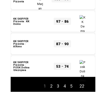
Pizzeria
KK SKIPPER
-
97
86
Pizzeria : KK
Dems
KK SKIPPER
-
87
90
Pizzeria :
Al'Amo
KK SKIPPER
-
Pizzeria :
53
74
POSK Dolina
Gleznjeva
1
2
3
4
5
…
22
Sljedeće