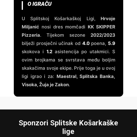
O IGRAČU
U Splitskoj Košarkaškoj Ligi,
Hrvoje
Miljanić
nosi dres momčadi
KK SKIPPER
Pizzeria
. Tijekom sezone
2022/2023
bilježi prosječni učinak od
4.0
poena,
5.9
skokova i
1.2
asistencija po utakmici. S
ovim brojkama se svrstava među boljim
skakačima svoje ekipe. Prije toga je u ovoj
ligi igrao i za:
Maestral, Splitska Banka,
Visoka, Žuja je Zakon
.
Sponzori Splitske Košarkaške
lige