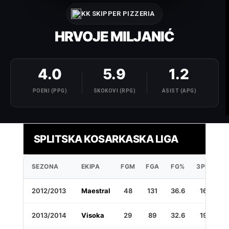
KK SKIPPER PIZZERIA
HRVOJE MILJANIĆ
4.0
5.9
1.2
POENI (PPG)
SKOKOVI (RPG)
ASIST (APG)
SPLITSKA KOSARKASKA LIGA
SEZONA
EKIPA
FGM
FGA
FG%
3PM
3
2012/2013
Maestral
48
131
36.6
16
7
2013/2014
Visoka
29
89
32.6
19
5