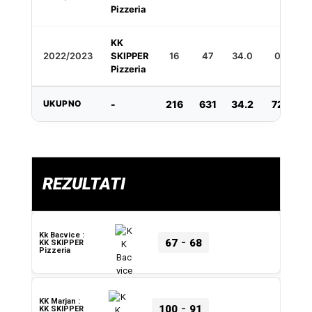
Pizzeria
KK
2022/2023
SKIPPER
16
47
34.0
0
1
Pizzeria
UKUPNO
-
216
631
34.2
72
3
REZULTATI
Kk Bacvice :
-
67
68
KK SKIPPER
Pizzeria
KK Marjan :
-
100
91
KK SKIPPER